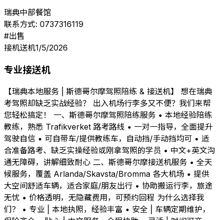
瑞典中部餐馆
联系方式:
0737316119
#
出售
接机送机
1/5/2026
专业接送机
【瑞典本地服务 | 斯德哥尔摩驾照陪练 & 接送机】 想在瑞典
考驾照却缺乏实战经验？ 出入机场行李多又不便？我们来帮
您轻松搞定！ 一、斯德哥尔摩驾照陪练服务 • 本地经验陪练
教练，熟悉 Trafikverket 路考路线 • 一对一指导，全面提升
驾驶自信 • 可自带车/提供教练车，自动挡/手动挡均可 • 适
合准备路考、缺乏实操经验或刚拿驾照的学员 • 中文+英文沟
通无障碍，讲解细致耐心 二、斯德哥尔摩接送机服务 • 全天
候服务，覆盖 Arlanda/Skavsta/Bromma 各大机场 • 提供
大空间舒适车辆，适合家庭/朋友出行 • 协助搬运行李，旅途
无忧 • 价格透明，无隐藏费用，可预约回程 为什么选择我
们？ • 专业 | 本地执照，经验丰富 • 安全 | 车辆定期维护，